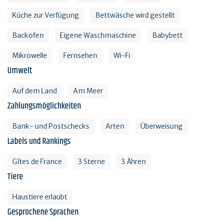
Küche zur Verfügung
Bettwäsche wird gestellt
Backofen
Eigene Waschmaschine
Babybett
Mikrowelle
Fernsehen
Wi-Fi
Umwelt
Auf dem Land
Am Meer
Zahlungsmöglichkeiten
Bank- und Postschecks
Arten
Überweisung
Labels und Rankings
Gîtes de France
3 Sterne
3 Ähren
Tiere
Haustiere erlaubt
Gesprochene Sprachen