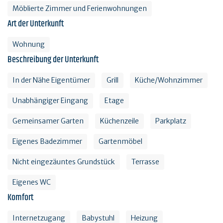
Möblierte Zimmer und Ferienwohnungen
Art der Unterkunft
Wohnung
Beschreibung der Unterkunft
In der Nähe Eigentümer
Grill
Küche/Wohnzimmer
Unabhängiger Eingang
Etage
Gemeinsamer Garten
Küchenzeile
Parkplatz
Eigenes Badezimmer
Gartenmöbel
Nicht eingezäuntes Grundstück
Terrasse
Eigenes WC
Komfort
Internetzugang
Babystuhl
Heizung