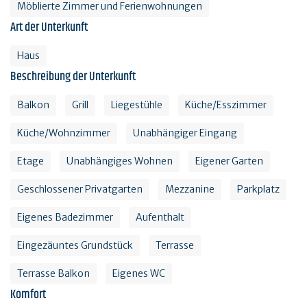
Möblierte Zimmer und Ferienwohnungen
Art der Unterkunft
Haus
Beschreibung der Unterkunft
Balkon
Grill
Liegestühle
Küche/Esszimmer
Küche/Wohnzimmer
Unabhängiger Eingang
Etage
Unabhängiges Wohnen
Eigener Garten
Geschlossener Privatgarten
Mezzanine
Parkplatz
Eigenes Badezimmer
Aufenthalt
Eingezäuntes Grundstück
Terrasse
Terrasse Balkon
Eigenes WC
Komfort