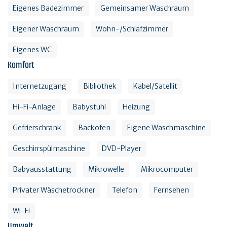
Eigenes Badezimmer
Gemeinsamer Waschraum
Eigener Waschraum
Wohn-/Schlafzimmer
Eigenes WC
Komfort
Internetzugang
Bibliothek
Kabel/Satellit
Hi-Fi-Anlage
Babystuhl
Heizung
Gefrierschrank
Backofen
Eigene Waschmaschine
Geschirrspülmaschine
DVD-Player
Babyausstattung
Mikrowelle
Mikrocomputer
Privater Wäschetrockner
Telefon
Fernsehen
Wi-Fi
Umwelt