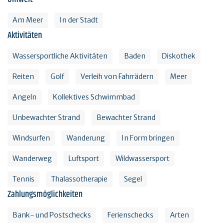
Am Meer
In der Stadt
Aktivitäten
Wassersportliche Aktivitäten
Baden
Diskothek
Reiten
Golf
Verleih von Fahrrädern
Meer
Angeln
Kollektives Schwimmbad
Unbewachter Strand
Bewachter Strand
Windsurfen
Wanderung
In Form bringen
Wanderweg
Luftsport
Wildwassersport
Tennis
Thalassotherapie
Segel
Zahlungsmöglichkeiten
Bank- und Postschecks
Ferienschecks
Arten