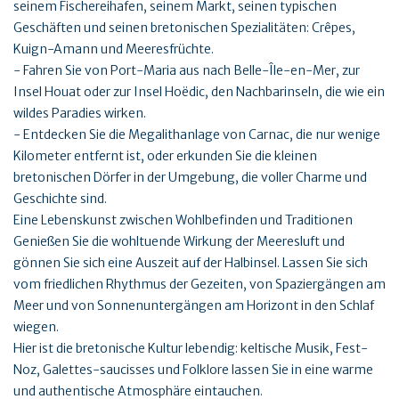
seinem Fischereihafen, seinem Markt, seinen typischen
Geschäften und seinen bretonischen Spezialitäten: Crêpes,
Kuign-Amann und Meeresfrüchte.
- Fahren Sie von Port-Maria aus nach Belle-Île-en-Mer, zur
Insel Houat oder zur Insel Hoëdic, den Nachbarinseln, die wie ein
wildes Paradies wirken.
- Entdecken Sie die Megalithanlage von Carnac, die nur wenige
Kilometer entfernt ist, oder erkunden Sie die kleinen
bretonischen Dörfer in der Umgebung, die voller Charme und
Geschichte sind.
Eine Lebenskunst zwischen Wohlbefinden und Traditionen
Genießen Sie die wohltuende Wirkung der Meeresluft und
gönnen Sie sich eine Auszeit auf der Halbinsel. Lassen Sie sich
vom friedlichen Rhythmus der Gezeiten, von Spaziergängen am
Meer und von Sonnenuntergängen am Horizont in den Schlaf
wiegen.
Hier ist die bretonische Kultur lebendig: keltische Musik, Fest-
Noz, Galettes-saucisses und Folklore lassen Sie in eine warme
und authentische Atmosphäre eintauchen.