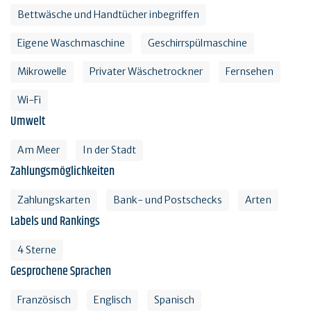
Bettwäsche und Handtücher inbegriffen
Eigene Waschmaschine
Geschirrspülmaschine
Mikrowelle
Privater Wäschetrockner
Fernsehen
Wi-Fi
Umwelt
Am Meer
In der Stadt
Zahlungsmöglichkeiten
Zahlungskarten
Bank- und Postschecks
Arten
Labels und Rankings
4 Sterne
Gesprochene Sprachen
Französisch
Englisch
Spanisch