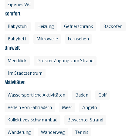
Eigenes WC
Komfort
Babystuhl
Heizung
Gefrierschrank
Backofen
Babybett
Mikrowelle
Fernsehen
Umwelt
Meerblick
Direkter Zugang zum Strand
Im Stadtzentrum
Aktivitäten
Wassersportliche Aktivitäten
Baden
Golf
Verleih von Fahrrädern
Meer
Angeln
Kollektives Schwimmbad
Bewachter Strand
Wanderung
Wanderweg
Tennis