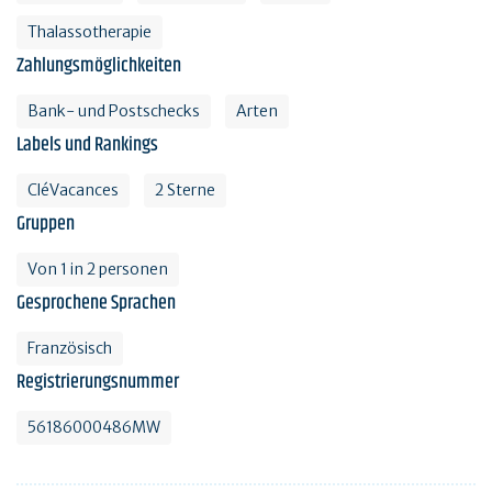
Thalassotherapie
Zahlungsmöglichkeiten
Bank- und Postschecks
Arten
Labels und Rankings
CléVacances
2 Sterne
Gruppen
Von 1 in 2 personen
Gesprochene Sprachen
Französisch
Registrierungsnummer
56186000486MW