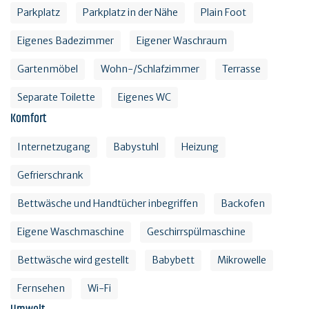
Parkplatz
Parkplatz in der Nähe
Plain Foot
Eigenes Badezimmer
Eigener Waschraum
Gartenmöbel
Wohn-/Schlafzimmer
Terrasse
Separate Toilette
Eigenes WC
Komfort
Internetzugang
Babystuhl
Heizung
Gefrierschrank
Bettwäsche und Handtücher inbegriffen
Backofen
Eigene Waschmaschine
Geschirrspülmaschine
Bettwäsche wird gestellt
Babybett
Mikrowelle
Fernsehen
Wi-Fi