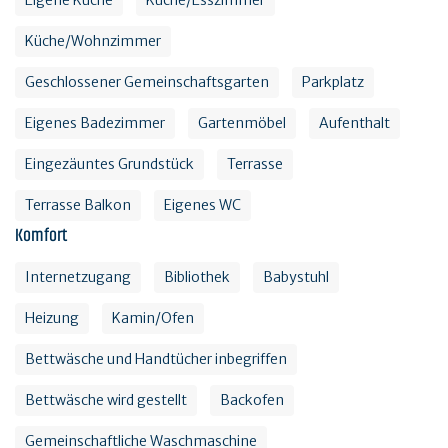
Eigene Küche
Küche/Esszimmer
Küche/Wohnzimmer
Geschlossener Gemeinschaftsgarten
Parkplatz
Eigenes Badezimmer
Gartenmöbel
Aufenthalt
Eingezäuntes Grundstück
Terrasse
Terrasse Balkon
Eigenes WC
Komfort
Internetzugang
Bibliothek
Babystuhl
Heizung
Kamin/Ofen
Bettwäsche und Handtücher inbegriffen
Bettwäsche wird gestellt
Backofen
Gemeinschaftliche Waschmaschine