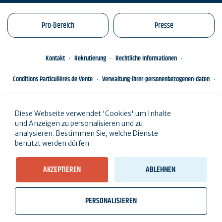
Pro-Bereich
Presse
Kontakt
Rekrutierung
Rechtliche Informationen
Conditions Particulières de Vente
Verwaltung-ihrer-personenbezogenen-daten
Engagements éco-responsables
Sitemap des Standorts
Diese Webseite verwendet 'Cookies' um Inhalte
und Anzeigen zu personalisieren und zu
analysieren. Bestimmen Sie, welche Dienste
benutzt werden dürfen
AKZEPTIEREN
ABLEHNEN
PERSONALISIEREN
wb_twilight
videocam
location_on
Ticketverkauf
Wetter, Gezeiten
Webcams
Ich wohne hier