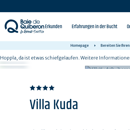
Skip
to
main
content
Erkunden
Erfahrungen in der Bucht
O
Homepage
Bereiten Sie Ihre
Hoppla, da ist etwas schiefgelaufen. Weitere Informatione
Villa Kuda