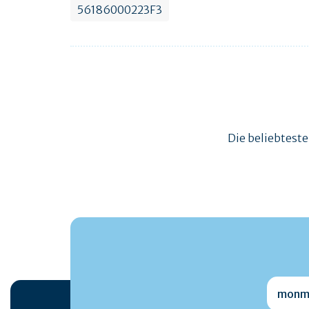
56186000223F3
Die beliebtest
monmai