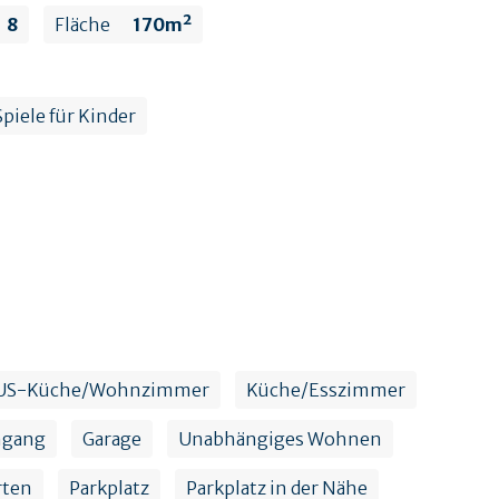
8
Fläche
170m²
Spiele für Kinder
US-Küche/Wohnzimmer
Küche/Esszimmer
ngang
Garage
Unabhängiges Wohnen
rten
Parkplatz
Parkplatz in der Nähe