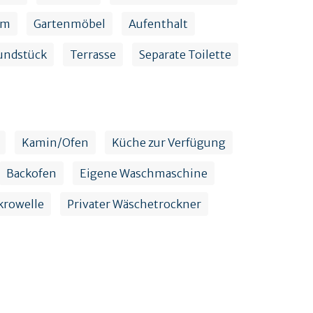
um
Gartenmöbel
Aufenthalt
undstück
Terrasse
Separate Toilette
Kamin/Ofen
Küche zur Verfügung
Backofen
Eigene Waschmaschine
krowelle
Privater Wäschetrockner