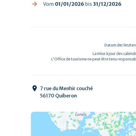
Vom
01/01/2026
bis
31/12/2026
Datum der letzten
La mise à jour des calendr
L'Office de tourisme ne peut être tenu responsab
7 rue du Menhir couché
56170 Quiberon