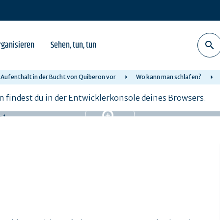
rganisieren
Sehen, tun, tun
n Aufenthalt in der Bucht von Quiberon vor
Wo kann man schlafen?
n findest du in der Entwicklerkonsole deines Browsers.