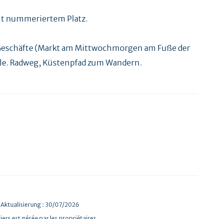
mit nummeriertem Platz.
, Geschäfte (Markt am Mittwochmorgen am Fuße der
elle. Radweg, Küstenpfad zum Wandern.
 Aktualisierung : 30/07/2026
iers est gérée par les propriétaires.