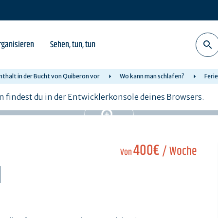
rganisieren
Sehen, tun, tun
nthalt in der Bucht von Quiberon vor
Wo kann man schlafen?
Feri
n findest du in der Entwicklerkonsole deines Browsers.
400€
/ Woche
Von
d