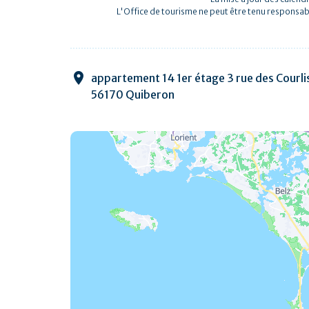
L'Office de tourisme ne peut être tenu responsab
appartement 14 1er étage 3 rue des Courli
56170 Quiberon