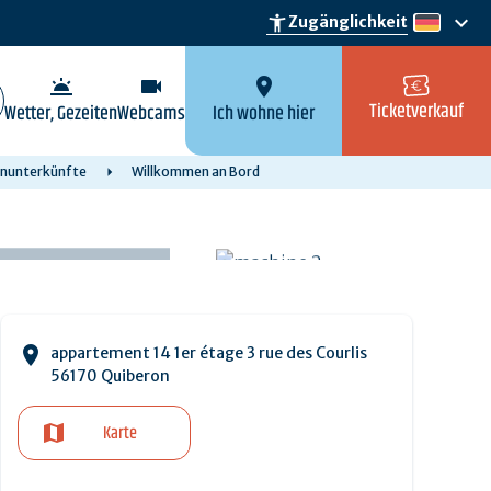
keyboard_arrow_down
accessibility_new
Zugänglichkeit
de
wb_twilight
videocam
location_on
Ticketverkauf
Wetter, Gezeiten
Webcams
Ich wohne hier
enunterkünfte
Willkommen an Bord
appartement 14 1er étage 3 rue des Courlis
56170 Quiberon
Karte