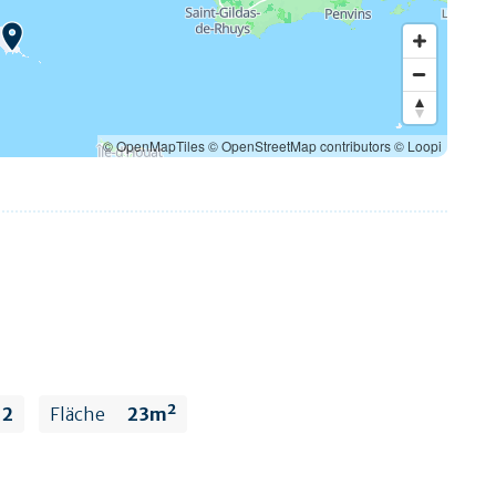
© OpenMapTiles
© OpenStreetMap contributors
© Loopi
2
Fläche
23m²