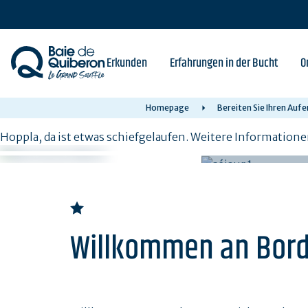
Skip
to
main
content
Erkunden
Erfahrungen in der Bucht
O
Homepage
Bereiten Sie Ihren Aufe
Hoppla, da ist etwas schiefgelaufen. Weitere Informatione
Willkommen an Bor