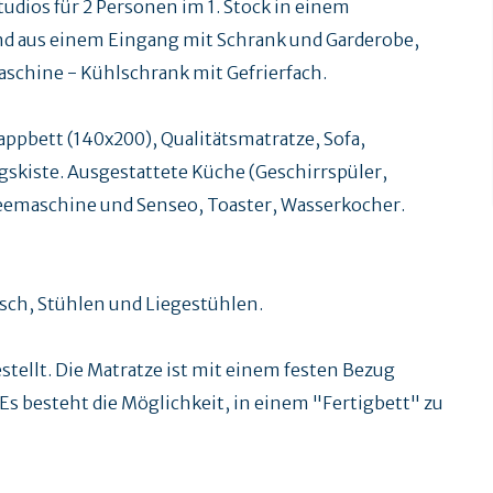
dios für 2 Personen im 1. Stock in einem
nd aus einem Eingang mit Schrank und Garderobe,
chine - Kühlschrank mit Gefrierfach.
ppbett (140x200), Qualitätsmatratze, Sofa,
kiste. Ausgestattete Küche (Geschirrspüler,
feemaschine und Senseo, Toaster, Wasserkocher.
sch, Stühlen und Liegestühlen.
ellt. Die Matratze ist mit einem festen Bezug
Es besteht die Möglichkeit, in einem "Fertigbett" zu