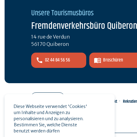
Unsere Tourismusbüros
Fremdenverkehrsbüro Quibero
14 rue de Verdun
56170 Quiberon
02 44 84 56 56
Broschüren
Pro-Bereich
Kontakt
Rekrutie
Diese Webseite verwendet 'Cookies'
um Inhalte und Anzeigen zu
Presse
personalisieren und zu analysieren.
Bestimmen Sie, welche Dienste
benutzt werden dürfen