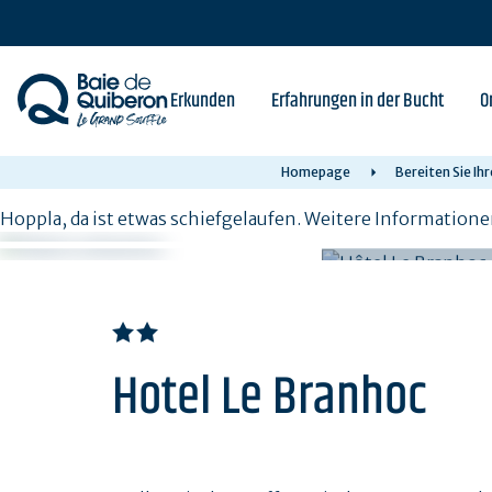
Skip
to
main
content
Erkunden
Erfahrungen in der Bucht
O
Homepage
Bereiten Sie Ih
Hoppla, da ist etwas schiefgelaufen. Weitere Informatione
Hotel Le Branhoc