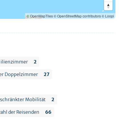
© OpenMapTiles
© OpenStreetMap contributors
© Loopi
milienzimmer
2
der Doppelzimmer
27
schränkter Mobilität
2
ahl der Reisenden
66