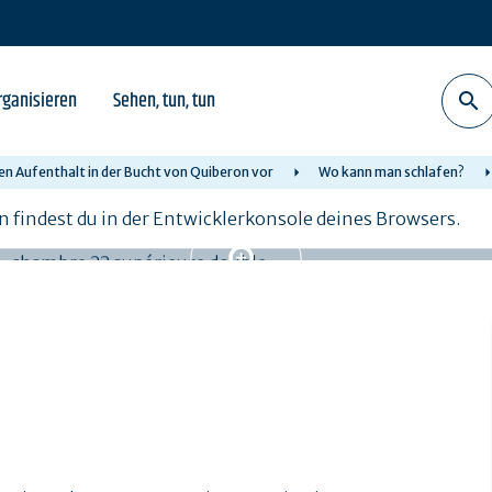
rganisieren
Sehen, tun, tun
ren Aufenthalt in der Bucht von Quiberon vor
Wo kann man schlafen?
n findest du in der Entwicklerkonsole deines Browsers.