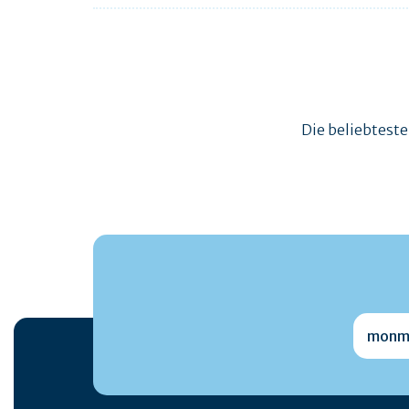
Die beliebtest
monmai