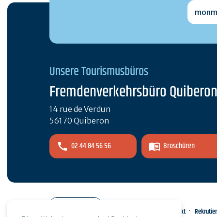
monmai
Unsere Tourismusbüros
Fremdenverkehrsbüro Quibero
14 rue de Verdun
56170 Quiberon
02 44 84 56 56
Broschüren
Pro-Bereich
Kontakt
Rekrutie