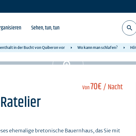
rganisieren
Sehen, tun, tun
fenthalt in der Bucht von Quiberon vor
Wo kann man schlafen?
Hôt
70€
/ Nacht
Von
Ratelier
eses ehemalige bretonische Bauernhaus, das Sie mit