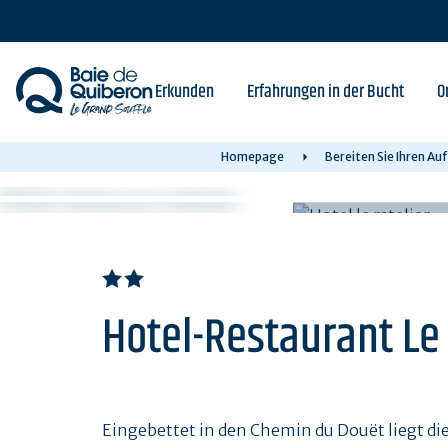
Skip
to
main
content
Erkunden
Erfahrungen in der Bucht
O
Homepage
Bereiten Sie Ihren Au
Hotel-Restaurant Le 
Eingebettet in den Chemin du Douët liegt di