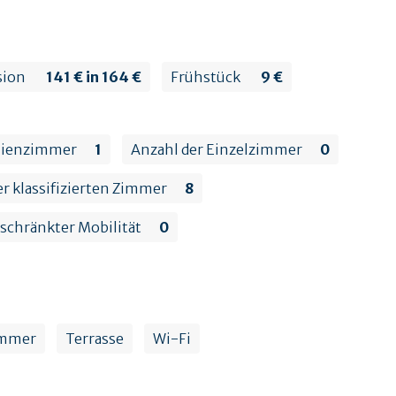
sion
141 € in 164 €
Frühstück
9 €
ilienzimmer
1
Anzahl der Einzelzimmer
0
r klassifizierten Zimmer
8
schränkter Mobilität
0
mmer
Terrasse
Wi-Fi