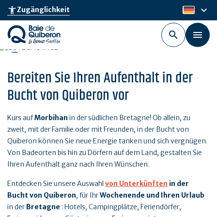
Skip
keyboard_arrow_down
accessibility_new
Zugänglichkeit
de
to
main
content
Bereiten Sie Ihren Aufenthalt in der
Bucht von Quiberon vor
Kurs auf
Morbihan
in der südlichen Bretagne! Ob allein, zu
zweit, mit der Familie oder mit Freunden, in der Bucht von
Quiberon können Sie neue Energie tanken und sich vergnügen.
Von Badeorten bis hin zu Dörfern auf dem Land, gestalten Sie
Ihren Aufenthalt ganz nach Ihren Wünschen.
Entdecken Sie unsere Auswahl
von Unterkünften
in der
Bucht von Quiberon
, für Ihr
Wochenende und Ihren Urlaub
in der
Bretagne
: Hotels, Campingplätze, Feriendörfer,