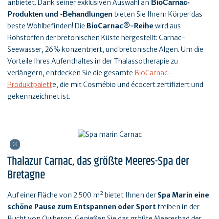
anbietet. Dank seiner exklusiven Auswahl an
BioCarnac-
bieten Sie Ihrem Körper das
Produkten und -Behandlungen
beste Wohlbefinden! Die
BioCarnac®-Reihe
wird aus
Rohstoffen der bretonischen Küste hergestellt: Carnac-
Seewasser, 26% konzentriert, und bretonische Algen. Um die
Vorteile Ihres Aufenthaltes in der Thalassotherapie zu
verlängern, entdecken Sie die gesamte
BioCarnac-
Produktpalett
e, die mit Cosmébio und écocert zertifiziert und
gekennzeichnet ist.
Thalazur Carnac, das größte Meeres-Spa der
Bretagne
Auf einer Fläche von 2.500 m² bietet Ihnen der
Spa Marin eine
schöne Pause zum Entspannen oder Sport
treiben in der
Bucht von Quiberon. Genießen Sie das größte Meeresbad der