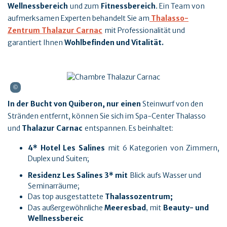
Wellnessbereich
und zum
Fitnessbereich
Ein Team von
.
aufmerksamen Experten behandelt Sie am
Thalasso-
Zentrum Thalazur Carnac
mit Professionalität und
garantiert Ihnen
Wohlbefinden und Vitalität.
In der Bucht von Quiberon, nur einen
Steinwurf von den
Stränden entfernt, können Sie sich im Spa-Center Thalasso
und
Thalazur Carnac
entspannen. Es beinhaltet:
4* Hotel Les Salines
mit 6 Kategorien von Zimmern,
Duplex und Suiten;
Residenz Les Salines 3* mit
Blick aufs Wasser und
Seminarräume;
Das top ausgestattete
Thalassozentrum;
Das außergewöhnliche
Meeresbad
mit
Beauty- und
,
Wellnessbereic