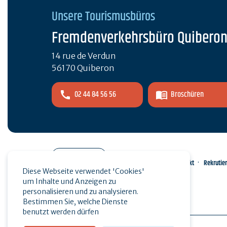
Unsere Tourismusbüros
Fremdenverkehrsbüro Quibero
14 rue de Verdun
56170 Quiberon
02 44 84 56 56
Broschüren
Pro-Bereich
Kontakt
Rekrutie
Diese Webseite verwendet 'Cookies'
um Inhalte und Anzeigen zu
Presse
personalisieren und zu analysieren.
Bestimmen Sie, welche Dienste
benutzt werden dürfen