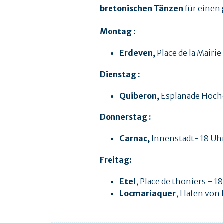
bretonischen Tänzen
für einen
Montag :
Erdeven,
Place de la Mairie
Dienstag :
Quiberon,
Esplanade Hoche 
Donnerstag :
Carnac,
Innenstadt- 18 Uhr 
Freitag:
Etel
, Place de thoniers – 18
Locmariaquer
, Hafen von 