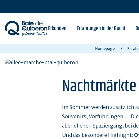
Skip
to
main
content
Erkunden
Erfahrungen in der Bucht
O
Homepage
Erfahr
Nachtmärkte 
Im Sommer werden zusätzlich au
Souvenirs, Vorführungen..... Di
abendlichen Spaziergang, bei d
Und das besondere Highlight:
Of