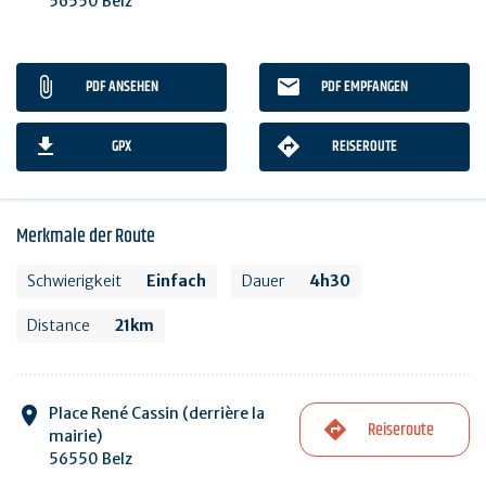
56550 Belz
PDF ANSEHEN
PDF EMPFANGEN
GPX
REISEROUTE
Merkmale der Route
Schwierigkeit
Einfach
Dauer
4h30
Distance
21km
Place René Cassin (derrière la
Reiseroute
mairie)
56550 Belz