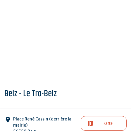
Belz - Le Tro-Belz
Place René Cassin (derrière la
Karte
mairie)