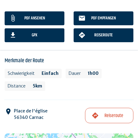
PDF ANSEHEN
PDF EMPFANGEN
GPX
REISEROUTE
Merkmale der Route
Schwierigkeit
Einfach
Dauer
1h00
Distance
5km
Place de l'église
Reiseroute
56340 Carnac