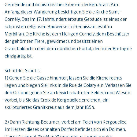
Gemeinde und ihr historisches Erbe entdecken. Start: Am
Anfang dieser Wanderung besichtigen Sie die Kirche Saint-
Cornély. Das im 17. Jahrhundert erbaute Gebäude ist eines der
schönsten religiösen Bauwerke im Renaissancestil im
Morbihan. Die Kirche ist dem Heiligen Cornely, dem Beschützer
der gehörnten Tiere, gewidmet und besitzt einen
Granitbaldachin über dem nördlichen Portal, der in der Bretagne
einzigartig ist.
Schritt für Schritt :
1) Gehen Sie die Gasse hinunter, lassen Sie die Kirche rechts
liegen und biegen Sie links in die Rue de Colary ein. Verlassen Sie
den Ort und gehen Sie an bewirtschafteten Feldern und Wiesen
vorbei, bis Sie das Croix de Kergouellec erreichen, ein
skulpturiertes Granitkreuz aus dem Jahr 1854.
2) Dann Richtung Beaumer, vorbei am Teich von Kergouellec.
Im Herzen dieses sehr alten Dorfes befindet sich ein Dolmen.
Dieses Grabmal, "Er Mané" genannt, stammt aus der