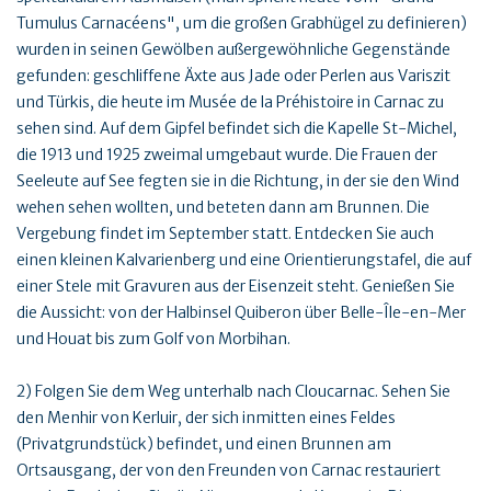
Tumulus Carnacéens", um die großen Grabhügel zu definieren)
wurden in seinen Gewölben außergewöhnliche Gegenstände
gefunden: geschliffene Äxte aus Jade oder Perlen aus Variszit
und Türkis, die heute im Musée de la Préhistoire in Carnac zu
sehen sind. Auf dem Gipfel befindet sich die Kapelle St-Michel,
die 1913 und 1925 zweimal umgebaut wurde. Die Frauen der
Seeleute auf See fegten sie in die Richtung, in der sie den Wind
wehen sehen wollten, und beteten dann am Brunnen. Die
Vergebung findet im September statt. Entdecken Sie auch
einen kleinen Kalvarienberg und eine Orientierungstafel, die auf
einer Stele mit Gravuren aus der Eisenzeit steht. Genießen Sie
die Aussicht: von der Halbinsel Quiberon über Belle-Île-en-Mer
und Houat bis zum Golf von Morbihan.
2) Folgen Sie dem Weg unterhalb nach Cloucarnac. Sehen Sie
den Menhir von Kerluir, der sich inmitten eines Feldes
(Privatgrundstück) befindet, und einen Brunnen am
Ortsausgang, der von den Freunden von Carnac restauriert