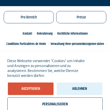
Pro-Bereich
Presse
Kontakt
Rekrutierung
Rechtliche Informationen
Conditions Particulières de Vente
Verwaltung-ihrer-personenbezogenen-daten
Engagements éco-responsables
Sitemap des Standorts
Diese Webseite verwendet 'Cookies' um Inhalte
und Anzeigen zu personalisieren und zu
analysieren. Bestimmen Sie, welche Dienste
benutzt werden dürfen
AKZEPTIEREN
ABLEHNEN
PERSONALISIEREN
wb_twilight
videocam
location_on