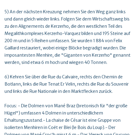
5) An der nächsten Kreuzung nehmen Sie den Weg ganz links
und dann gleich wieder links. Folgen Sie dem Wirtschaftsweg bis
zu den Alignements de Kerzerho, die den westlichen Teil des
Megalithkomplexes Kerzerho-Varquez bilden und 195 Steine auf
200 m und in 5 Reihen umfassen. Sie wurden 1 884 von Felix
Gaillard restauriert, wobei einige Blöcke begradigt wurden. Die
imposantesten Menhire, die "Giganten von Kerzerho" genannt
werden, sind etwa 6 m hoch und wiegen 40 Tonnen.
6) Kehren Sie über die Rue du Calvaire, rechts den Chemin de
Botlann, links die Rue Tenat Er Velin, rechts die Rue du Souvenir
und links die Rue Nationale in den Marktflecken zurück.
Focus: - Die Dolmen von Mané Braz (bretonisch für "der große
Hügel") umfassen 4 Dolmen in unterschiedlichem
Erhaltungszustand.- La chaise de César ist eine Gruppe von
isolierten Menhiren in Coët er Blei (le Bois du Loup).- Der
Dolmen von Mané Croc'h misst 6 m.- Das Viereck von Crucuno