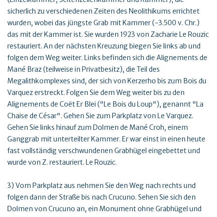
sicherlich zu verschiedenen Zeiten des Neolithikums errichtet
wurden, wobei das jüngste Grab mit Kammer (-3.500 v. Chr.)
das mit der Kammer ist. Sie wurden 1923 von Zacharie Le Rouzic
restauriert. An der nächsten Kreuzung biegen Sie links ab und
folgen dem Weg weiter. Links befinden sich die Alignements de
Mané Braz (teilweise in Privatbesitz), die Teil des
Megalithkomplexes sind, der sich von Kerzerho bis zum Bois du
Varquez erstreckt. Folgen Sie dem Weg weiter bis zu den
Alignements de Coët Er Blei ("Le Bois du Loup"), genannt "La
Chaise de César". Gehen Sie zum Parkplatz von Le Varquez.
Gehen Sie links hinauf zum Dolmen de Mané Croh, einem
Ganggrab mit unterteilter Kammer. Er war einst in einen heute
fast vollständig verschwundenen Grabhügel eingebettet und
wurde von Z. restauriert. Le Rouzic.
3) Vom Parkplatz aus nehmen Sie den Weg nach rechts und
folgen dann der Straße bis nach Crucuno. Sehen Sie sich den
Dolmen von Crucuno an, ein Monument ohne Grabhügel und