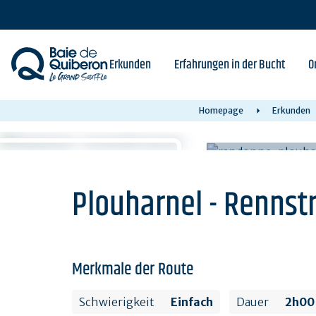
Skip
to
main
content
Erkunden
Erfahrungen in der Bucht
O
Homepage
Erkunden
Plouharnel - Rennst
Merkmale der Route
Schwierigkeit
Einfach
Dauer
2h00