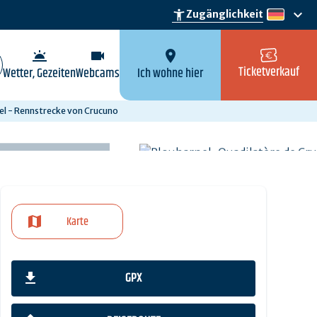
keyboard_arrow_down
accessibility_new
Zugänglichkeit
de
wb_twilight
videocam
location_on
Ticketverkauf
Wetter, Gezeiten
Webcams
Ich wohne hier
el - Rennstrecke von Crucuno
Karte
GPX