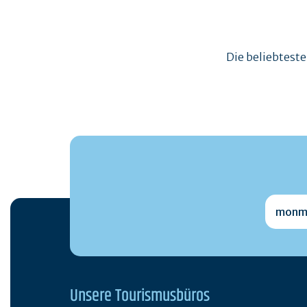
Die beliebtest
monmai
Unsere Tourismusbüros