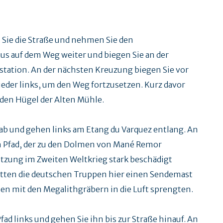
 Sie die Straße und nehmen Sie den
s auf dem Weg weiter und biegen Sie an der
station. An der nächsten Kreuzung biegen Sie vor
eder links, um den Weg fortzusetzen. Kurz davor
d den Hügel der Alten Mühle.
ab und gehen links am Etang du Varquez entlang. An
n Pfad, der zu den Dolmen von Mané Remor
tzung im Zweiten Weltkrieg stark beschädigt
tten die deutschen Truppen hier einen Sendemast
en mit den Megalithgräbern in die Luft sprengten.
d links und gehen Sie ihn bis zur Straße hinauf. An