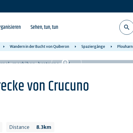
rganisieren
Sehen, tun, tun
Wandern in der Bucht von Quiberon
Spaziergänge
Plouharn
recke von Crucuno
Distance
8.3km