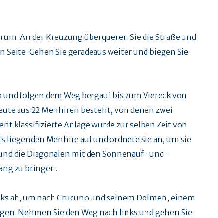
um. An der Kreuzung überqueren Sie die Straße und
Seite. Gehen Sie geradeaus weiter und biegen Sie
b und folgen dem Weg bergauf bis zum Viereck von
heute aus 22 Menhiren besteht, von denen zwei
ent klassifizierte Anlage wurde zur selben Zeit von
mals liegenden Menhire auf und ordnete sie an, um sie
nd die Diagonalen mit den Sonnenauf- und -
ng zu bringen.
inks ab, um nach Crucuno und seinem Dolmen, einem
ngen. Nehmen Sie den Weg nach links und gehen Sie