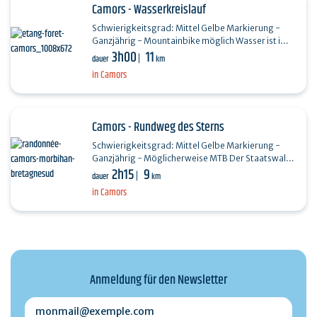
Camors - Wasserkreislauf
Schwierigkeitsgrad: Mittel Gelbe Markierung -
Ganzjährig - Mountainbike möglich Wasser ist im
3h00
11
Staatswald von Camors (650 ha) allgegenwärtig:
dauer
km
Teiche,…
in Camors
Camors - Rundweg des Sterns
Schwierigkeitsgrad: Mittel Gelbe Markierung -
Ganzjährig - Möglicherweise MTB Der Staatswald
2h15
9
von Camors, der Standort Petit Bois und die
dauer
km
Megalithen…
in Camors
Anmeldung für den Newsletter
monmail@exemple.com