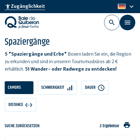
Skip
keyboard_arrow_down
accessibility_new
Zugänglichkeit
de
to
main
content
Spaziergänge
5 "Spaziergänge und Erbe"
Boxen laden Sie ein, die Region
zu erkunden und sind in unseren Tourismusbüros ab 2 €
erhältlich.
51 Wander- oder Radwege zu entdecken!
CAMORS
SCHWIERIGKEIT
DAUER
DISTANCE
print
SUCHE ZURÜCKSETZEN
2 Ergebnisse