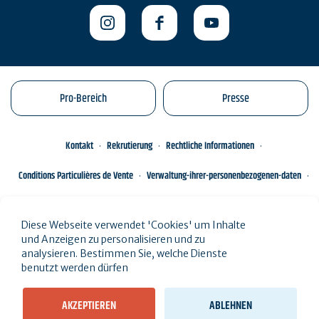
Pro-Bereich
Presse
Kontakt
Rekrutierung
Rechtliche Informationen
Conditions Particulières de Vente
Verwaltung-ihrer-personenbezogenen-daten
Engagements éco-responsables
Sitemap des Standorts
Diese Webseite verwendet 'Cookies' um Inhalte
und Anzeigen zu personalisieren und zu
analysieren. Bestimmen Sie, welche Dienste
benutzt werden dürfen
AKZEPTIEREN
ABLEHNEN
Sehen Sie die Ergebnisse auf der Karte (
2 Ergebnisse
)