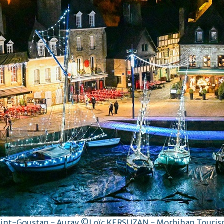
int-Goustan - Auray ©Loïc KERSUZAN - Morbihan Touri