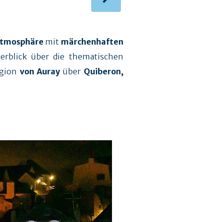
 Atmosphäre
mit
märchenhaften
berblick über die thematischen
egion
von Auray
über
Quiberon,