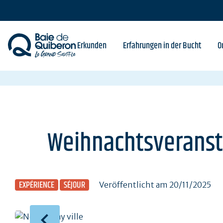
Skip
to
main
content
Erkunden
Erfahrungen in der Bucht
O
Weihnachtsveranst
EXPÉRIENCE
SÉJOUR
Veröffentlicht am 20/11/2025