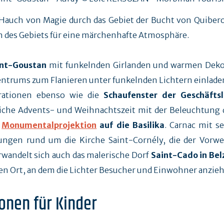
auch von Magie durch das Gebiet der Bucht von Quiber
rn des Gebiets für eine märchenhafte Atmosphäre.
int-Goustan
mit funkelnden Girlanden und warmen Dek
entrums zum Flanieren unter funkelnden Lichtern einladen
rationen ebenso wie die
Schaufenster der Geschäfts
iche Advents- und Weihnachtszeit mit der Beleuchtung 
r
Monumentalprojektion
auf die Basilika
. Carnac mit 
ungen rund um die Kirche Saint-Cornély, die der Vorw
rwandelt sich auch das malerische Dorf
Saint-Cado in Bel
en Ort, an dem die Lichter Besucher und Einwohner anzie
onen für Kinder