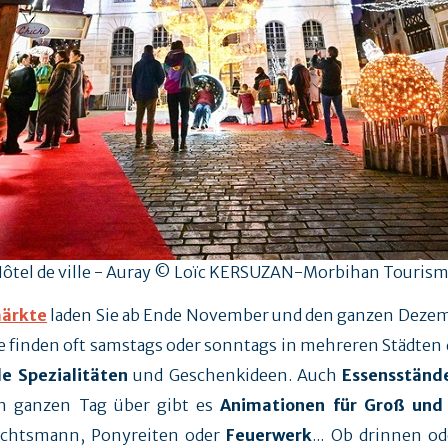
ôtel de ville - Auray © Loïc KERSUZAN-Morbihan Touris
ärkte
laden Sie ab Ende November und den ganzen Dezemb
 finden oft samstags oder sonntags in mehreren Städten de
e Spezialitäten
und Geschenkideen. Auch
Essensständ
Den ganzen Tag über gibt es
Animationen für Groß und 
achtsmann, Ponyreiten oder
Feuerwerk
... Ob drinnen o