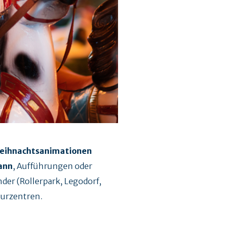
Weihnachtsanimationen
ann
, Aufführungen oder
nder (Rollerpark, Legodorf,
turzentren.