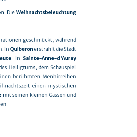
on. Die
Weihnachtsbeleuchtung
orationen geschmückt, während
. In
Quiberon
erstrahlt die Stadt
leute
. In
Sainte-Anne-d'Auray
des Heiligtums, dem Schauspiel
seinen berühmten Menhirreihen
eihnachtszeit einen mystischen
z
mit seinen kleinen Gassen und
hen.