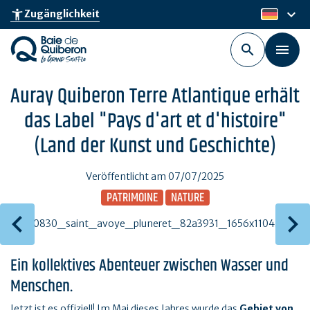
Skip
keyboard_arrow_down
accessibility_new
Zugänglichkeit
de
to
main
content
Auray Quiberon Terre Atlantique erhält
das Label "Pays d'art et d'histoire"
(Land der Kunst und Geschichte)
Veröffentlicht am 07/07/2025
PATRIMOINE
NATURE
Ein kollektives Abenteuer zwischen Wasser und
Menschen.
Jetzt ist es offiziell! Im Mai dieses Jahres wurde das
Gebiet von