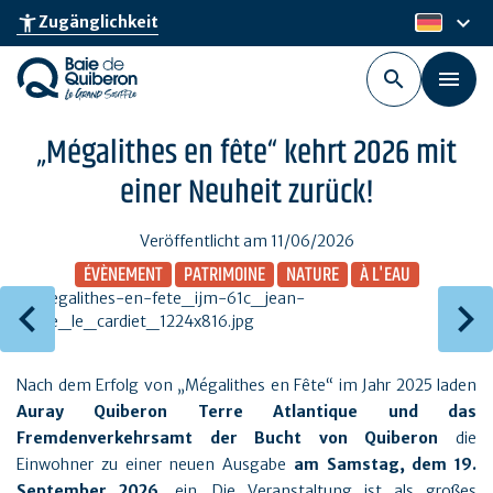
Skip
keyboard_arrow_down
accessibility_new
Zugänglichkeit
de
to
main
content
„Mégalithes en fête“ kehrt 2026 mit
einer Neuheit zurück!
Veröffentlicht am 11/06/2026
ÉVÈNEMENT
PATRIMOINE
NATURE
À L'EAU
Nach dem Erfolg von „Mégalithes en Fête“ im Jahr 2025 laden
Auray Quiberon Terre Atlantique und das
Fremdenverkehrsamt der Bucht von Quiberon
die
Einwohner zu einer neuen Ausgabe
am Samstag, dem 19.
September 2026
, ein. Die Veranstaltung ist als großes