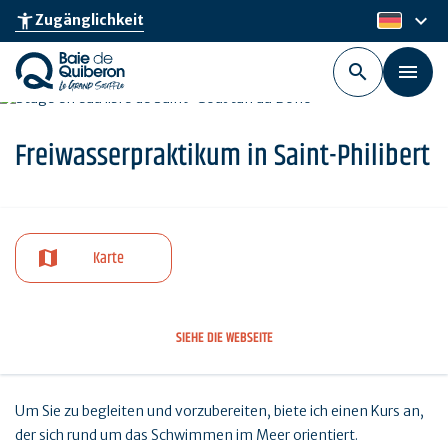
Skip
keyboard_arrow_down
accessibility_new
Zugänglichkeit
de
to
main
content
Freiwasserpraktikum in Saint-Philibert
Karte
SIEHE DIE WEBSEITE
Um Sie zu begleiten und vorzubereiten, biete ich einen Kurs an,
der sich rund um das Schwimmen im Meer orientiert.