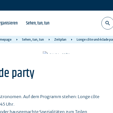
rganisieren
Sehen, tun, tun
mepage
Sehen, tun, tun
Zeitplan
Longe côte und éclade pa
de party
astronomen. Auf dem Programm stehen: Longe côte
.45 Uhr.
 oder hausgemachte Spezialitäten zum Teilen