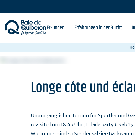
Skip
to
main
content
Erkunden
Erfahrungen in der Bucht
O
Ho
Longe côte und écla
Unumgänglicher Termin für Sportler und G
revisited um 18.45 Uhr, Eclade party #3 ab 19
Wie immer sind süße oder salzige Backwaren