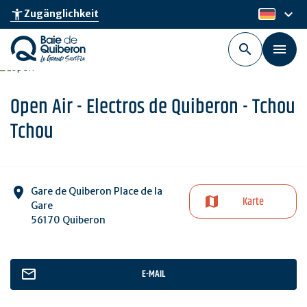
Skip
keyboard_arrow_down
accessibility_new
Zugänglichkeit
de
to
main
content
Open Air - Electros de Quiberon - Tchou
Tchou
Gare de Quiberon Place de la
Karte
Gare
56170 Quiberon
E-MAIL