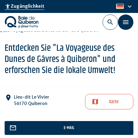
Skip
keyboard_arrow_down
accessibility_new
Zugänglichkeit
de
to
main
content
Entdecken Sie "La Voyageuse des
Dunes de Gâvres à Quiberon" und
erforschen Sie die lokale Umwelt!
Lieu-dit Le Vivier
Karte
56170 Quiberon
E-MAIL