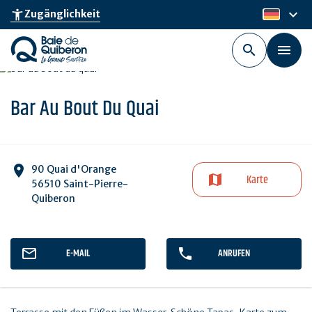
Skip
keyboard_arrow_down
accessibility_new
Zugänglichkeit
de
to
main
content
Bar Au Bout Du Quai
90 Quai d'Orange
Karte
56510 Saint-Pierre-
Quiberon
E-MAIL
ANRUFEN