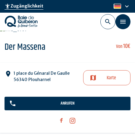
Skip
keyboard_arrow_down
accessibility_new
Zugänglichkeit
de
to
main
content
Der Massena
10€
Von
1 place du Génaral De Gaulle
Karte
56340 Plouharnel
ANRUFEN