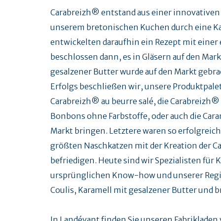
Carabreizh® entstand aus einer innovativen 
unserem bretonischen Kuchen durch eine Ka
entwickelten daraufhin ein Rezept mit einer
beschlossen dann, es in Gläsern auf den Ma
gesalzener Butter wurde auf den Markt gebra
Erfolgs beschließen wir, unsere Produktpalet
Carabreizh® au beurre salé, die Carabreizh®
Bonbons ohne Farbstoffe, oder auch die Caram
Markt bringen. Letztere waren so erfolgreic
größten Naschkatzen mit der Kreation der Ca
befriedigen. Heute sind wir Spezialisten für
ursprünglichen Know-how und unserer Region
Coulis, Karamell mit gesalzener Butter und 
In Landévant finden Sie unseren Fabriklade