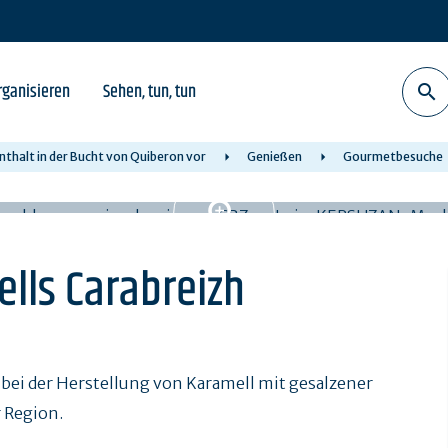
rganisieren
Sehen, tun, tun
nthalt in der Bucht von Quiberon vor
Genießen
Gourmetbesuche
ells Carabreizh
bei der Herstellung von Karamell mit gesalzener
r Region.