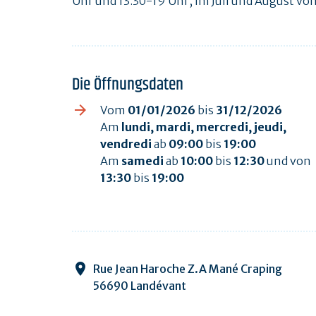
Uhr und 13.30-19 Uhr, im Juli und August von
Die Öffnungsdaten
Vom
01/01/2026
bis
31/12/2026
Am
lundi, mardi, mercredi, jeudi,
vendredi
ab
09:00
bis
19:00
Am
samedi
ab
10:00
bis
12:30
und von
13:30
bis
19:00
Rue Jean Haroche Z.A Mané Craping
56690 Landévant