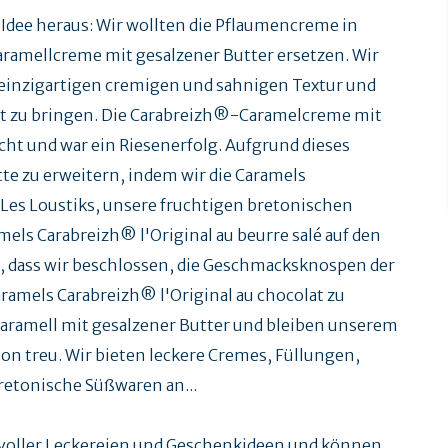
Idee heraus: Wir wollten die Pflaumencreme in
ramellcreme mit gesalzener Butter ersetzen. Wir
 einzigartigen cremigen und sahnigen Textur und
rkt zu bringen. Die Carabreizh®-Caramelcreme mit
cht und war ein Riesenerfolg. Aufgrund dieses
te zu erweitern, indem wir die Caramels
 Les Loustiks, unsere fruchtigen bretonischen
els Carabreizh® l'Original au beurre salé auf den
h, dass wir beschlossen, die Geschmacksknospen der
ramels Carabreizh® l'Original au chocolat zu
 Karamell mit gesalzener Butter und bleiben unserem
 treu. Wir bieten leckere Cremes, Füllungen,
bretonische Süßwaren an...
n voller Leckereien und Geschenkideen und können