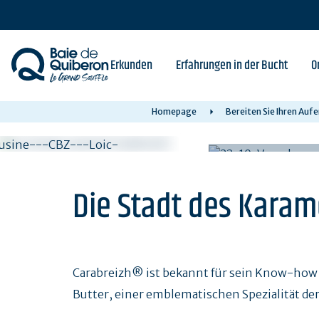
Skip
to
main
content
Erkunden
Erfahrungen in der Bucht
O
Homepage
Bereiten Sie Ihren Aufe
Die Stadt des Karam
Carabreizh® ist bekannt für sein Know-how 
Butter, einer emblematischen Spezialität de