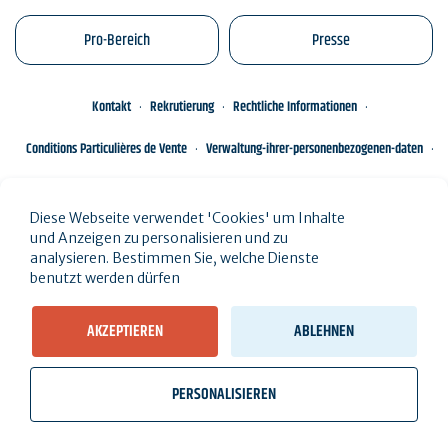
Pro-Bereich
Presse
Kontakt
Rekrutierung
Rechtliche Informationen
Conditions Particulières de Vente
Verwaltung-ihrer-personenbezogenen-daten
Engagements éco-responsables
Sitemap des Standorts
Diese Webseite verwendet 'Cookies' um Inhalte
und Anzeigen zu personalisieren und zu
analysieren. Bestimmen Sie, welche Dienste
benutzt werden dürfen
AKZEPTIEREN
ABLEHNEN
PERSONALISIEREN
wb_twilight
videocam
location_on
Ticketverkauf
Wetter, Gezeiten
Webcams
Ich wohne hier