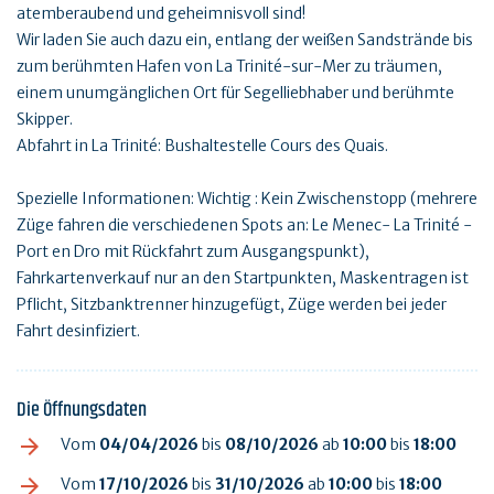
atemberaubend und geheimnisvoll sind!
Wir laden Sie auch dazu ein, entlang der weißen Sandstrände bis
zum berühmten Hafen von La Trinité-sur-Mer zu träumen,
einem unumgänglichen Ort für Segelliebhaber und berühmte
Skipper.
Abfahrt in La Trinité: Bushaltestelle Cours des Quais.
Spezielle Informationen: Wichtig : Kein Zwischenstopp (mehrere
Züge fahren die verschiedenen Spots an: Le Menec- La Trinité -
Port en Dro mit Rückfahrt zum Ausgangspunkt),
Fahrkartenverkauf nur an den Startpunkten, Maskentragen ist
Pflicht, Sitzbanktrenner hinzugefügt, Züge werden bei jeder
Fahrt desinfiziert.
Die Öffnungsdaten
Vom
04/04/2026
bis
08/10/2026
ab
10:00
bis
18:00
Vom
17/10/2026
bis
31/10/2026
ab
10:00
bis
18:00