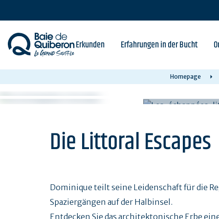
Skip
to
main
content
Erkunden
Erfahrungen in der Bucht
O
Homepage
Die Littoral Escapes
Dominique teilt seine Leidenschaft für die 
Spaziergängen auf der Halbinsel.
Entdecken Sie das architektonische Erbe ein