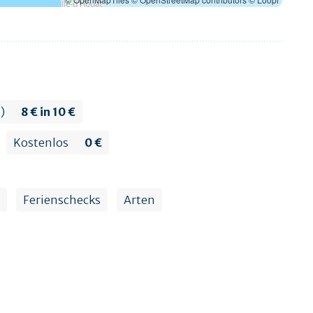
n)
8 € in 10 €
Kostenlos
0 €
Ferienschecks
Arten