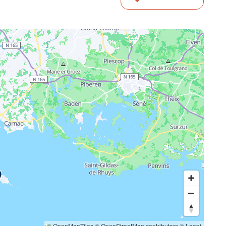
© OpenMapTiles
© OpenStreetMap contributors
© Loopi