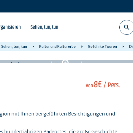
rganisieren
Sehen, tun, tun
Sehen, tun, tun
Kultur und Kulturerbe
Geführte Touren
Di
8€
/ Pers.
Von
Region mit Ihnen bei geführten Besichtigungen und
es hundertjährigen Badeortes, die große Geschichte