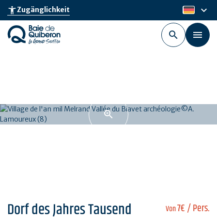
Skip
keyboard_arrow_down
accessibility_new
Zugänglichkeit
de
to
main
content
Dorf des Jahres Tausend
7€
/ Pers.
Von