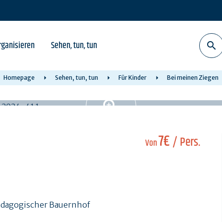
rganisieren
Sehen, tun, tun
Homepage
Sehen, tun, tun
Für Kinder
Bei meinen Ziegen
7€
/ Pers.
Von
ädagogischer Bauernhof