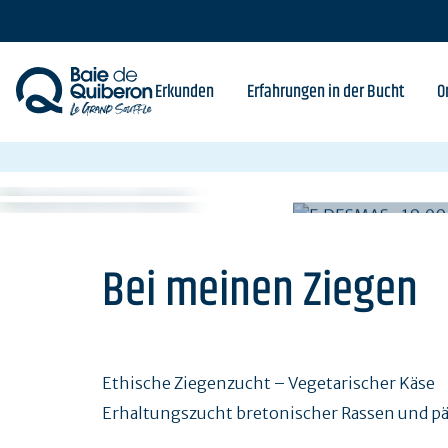
Skip
to
main
content
Erkunden
Erfahrungen in der Bucht
O
Bei meinen Ziegen
Ethische Ziegenzucht – Vegetarischer Käse
Erhaltungszucht bretonischer Rassen und p