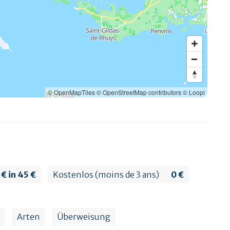
© OpenMapTiles
© OpenStreetMap contributors
© Loopi
 € in 45 €
Kostenlos (moins de 3 ans)
0 €
Arten
Überweisung