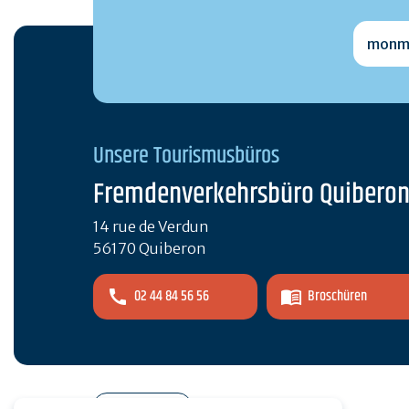
monmai
Unsere Tourismusbüros
Fremdenverkehrsbüro Quibero
14 rue de Verdun
56170 Quiberon
02 44 84 56 56
Broschüren