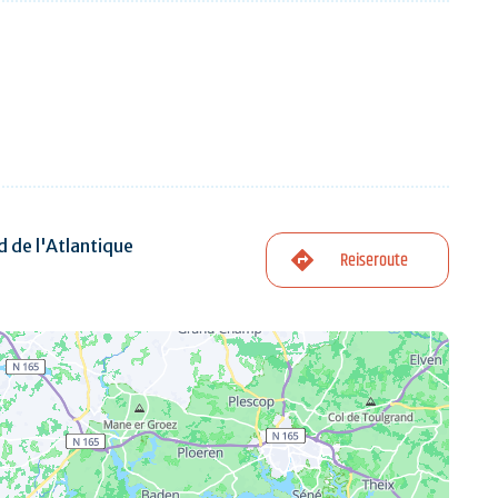
 de l'Atlantique
Reiseroute