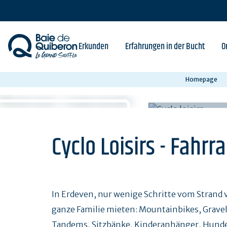
Skip
to
main
content
Erkunden
Erfahrungen in der Bucht
O
Homepage
Cyclo Loisirs - Fahrr
In Erdeven, nur wenige Schritte vom Strand v
ganze Familie mieten: Mountainbikes, Gravelb
Tandems, Sitzbänke, Kinderanhänger, Hund