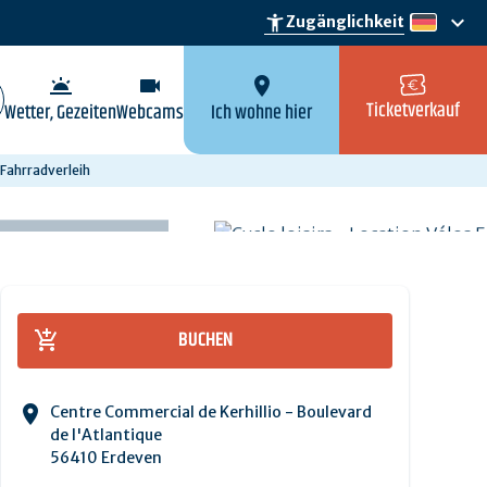
keyboard_arrow_down
accessibility_new
Zugänglichkeit
de
wb_twilight
videocam
location_on
Ticketverkauf
Wetter, Gezeiten
Webcams
Ich wohne hier
 Fahrradverleih
BUCHEN
Centre Commercial de Kerhillio - Boulevard
de l'Atlantique
56410 Erdeven