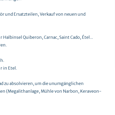
ör und Ersatzteilen, Verkauf von neuen und
r Halbinsel Quiberon, Carnac, Saint Cado, Étel...
ren.
9h.
 in Etel.
ad zu absolvieren, um die unumgänglichen
en (Megalithanlage, Mühle von Narbon, Keraveon-