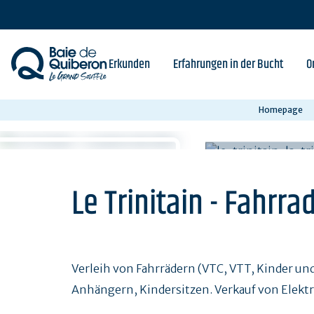
Skip
to
main
content
Erkunden
Erfahrungen in der Bucht
O
Homepage
Le Trinitain - Fahrra
Verleih von Fahrrädern (VTC, VTT, Kinder und
Anhängern, Kindersitzen. Verkauf von Elektro