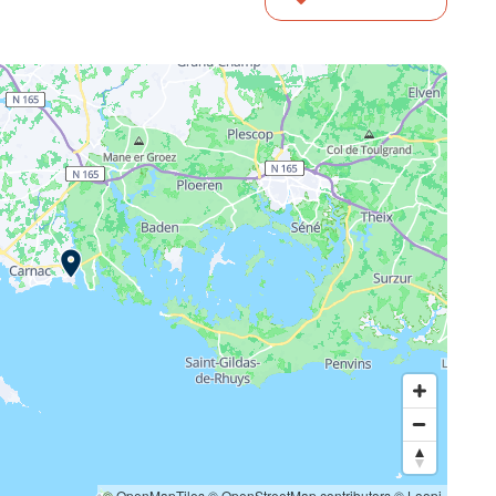
© OpenMapTiles
© OpenStreetMap contributors
© Loopi