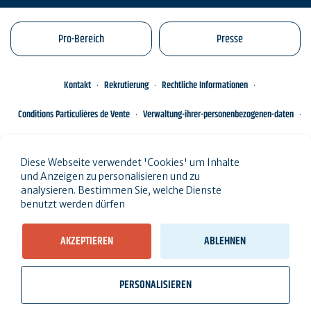
Pro-Bereich
Presse
Kontakt
Rekrutierung
Rechtliche Informationen
Conditions Particulières de Vente
Verwaltung-ihrer-personenbezogenen-daten
Engagements éco-responsables
Sitemap des Standorts
Diese Webseite verwendet 'Cookies' um Inhalte
und Anzeigen zu personalisieren und zu
analysieren. Bestimmen Sie, welche Dienste
benutzt werden dürfen
AKZEPTIEREN
ABLEHNEN
PERSONALISIEREN
wb_twilight
videocam
location_on
Ticketverkauf