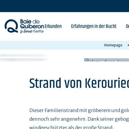
Skip
to
main
content
Erkunden
Erfahrungen in der Bucht
O
Homepage
Strand von Kerourie
Dieser Familienstrand mit gröberem und gold
dennoch sehr angenehm. Dank seiner gebogen
windgeschützter als der große Strand.