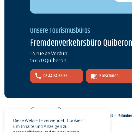
Unsere Tourismusbüros
Fremdenverkehrsbüro Quibero
14 rue de Verdun
56170 Quiberon
02 44 84 56 56
Broschüren
Pro-Bereich
Kontakt
Rekrutie
Diese Webseite verwendet 'Cookies'
um Inhalte und Anzeigen zu
Presse