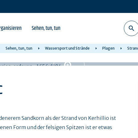
rganisieren
Sehen, tun, tun
Sehen, tun, tun
Wassersport und Strände
Plagen
Stran
c
enerem Sandkorn als der Strand von Kerhillio ist
en Form und der felsigen Spitzen ist er etwas