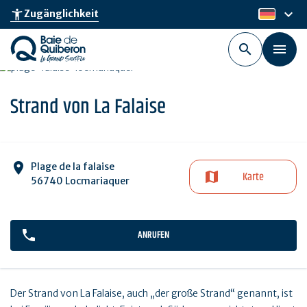
Skip
keyboard_arrow_down
accessibility_new
Zugänglichkeit
de
to
main
content
Strand von La Falaise
Plage de la falaise
Karte
56740 Locmariaquer
ANRUFEN
Der Strand von La Falaise, auch „der große Strand“ genannt, ist