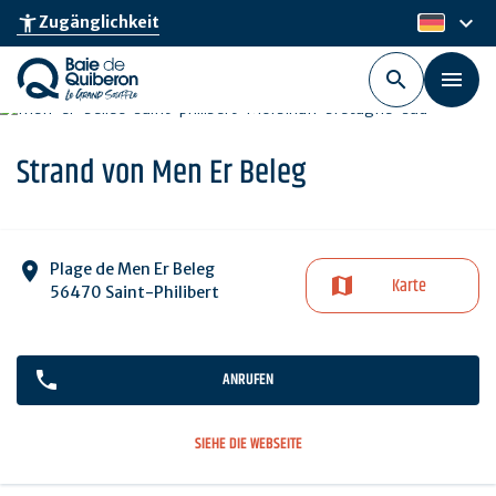
Skip
keyboard_arrow_down
accessibility_new
Zugänglichkeit
de
to
main
content
Strand von Men Er Beleg
Plage de Men Er Beleg
Karte
56470 Saint-Philibert
ANRUFEN
SIEHE DIE WEBSEITE