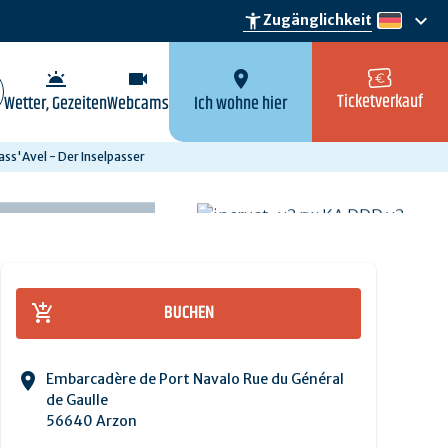
keyboard_arrow_down
accessibility_new
Zugänglichkeit
de
wb_twilight
videocam
location_on
Ticketverkauf
Wetter, Gezeiten
Webcams
Ich wohne hier
ass'Avel - Der Inselpasser
BUCHEN
Embarcadère de Port Navalo Rue du Général
de Gaulle
56640 Arzon