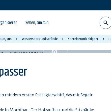
rganisieren
Sehen, tun, tun
 tun, tun
Wassersport und Strände
Seereisen mit Skipper
P
lpasser
an mit dem ersten Passagierschiff, das mit Segeln
ade In Morbihan. Der Holzaufbau und die Sitzbänke