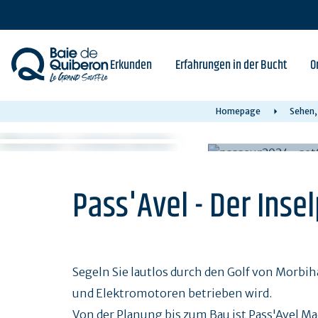
Skip
to
main
content
Erkunden
Erfahrungen in der Bucht
O
Homepage
Sehen,
Pass'Avel - Der Inse
Segeln Sie lautlos durch den Golf von Morbih
und Elektromotoren betrieben wird.
Von der Planung bis zum Bau ist Pass'Avel M