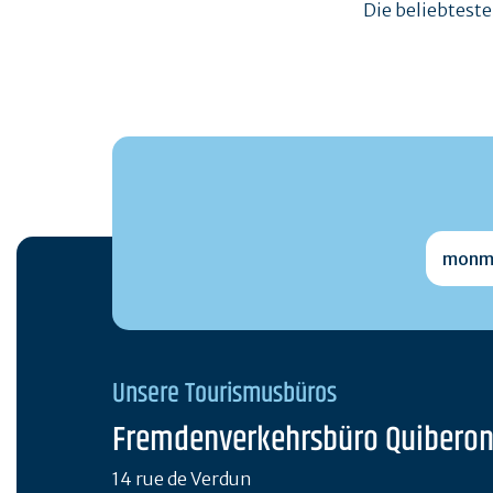
Die beliebtest
monmai
Unsere Tourismusbüros
Fremdenverkehrsbüro Quibero
14 rue de Verdun