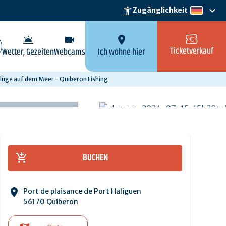
keyboard_arrow_down
accessibility_new
Zugänglichkeit
de
wb_twilight
videocam
location_on
Ticketverkauf
Wetter, Gezeiten
Webcams
Ich wohne hier
lüge auf dem Meer - Quiberon Fishing
BUCHEN
Port de plaisance de Port Haliguen
56170 Quiberon