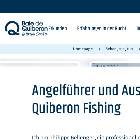
Skip
to
main
content
Erkunden
Erfahrungen in der Bucht
O
Homepage
Sehen, tun, tun
Angelführer und Aus
Quiberon Fishing
Ich bin Philippe Bellenger, ein professionel