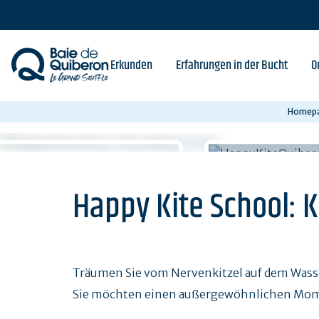
Skip
to
main
content
Erkunden
Erfahrungen in der Bucht
O
Homep
Happy Kite School: Ki
Träumen Sie vom Nervenkitzel auf dem Wasse
Sie möchten einen außergewöhnlichen Momen