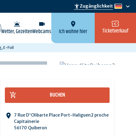
keyboard_arrow_down
accessibility_new
Zugänglichkeit
de
wb_twilight
videocam
location_on
Ticketverkauf
Wetter, Gezeiten
Webcams
Ich wohne hier
, E-Foil
BUCHEN
7 Rue D'Olibarte Place Port-Haliguen2 proche
Capitainerie
56170 Quiberon