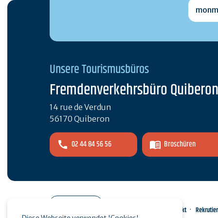
monmai
Unsere Tourismusbüros
Fremdenverkehrsbüro Quibero
14 rue de Verdun
56170 Quiberon
02 44 84 56 56
Broschüren
Pro-Bereich
Kontakt
Rekrutie