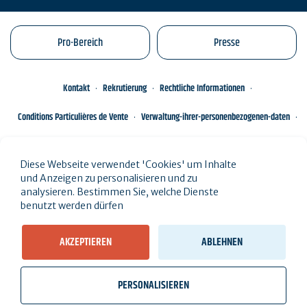
Pro-Bereich
Presse
Kontakt
Rekrutierung
Rechtliche Informationen
Conditions Particulières de Vente
Verwaltung-ihrer-personenbezogenen-daten
Engagements éco-responsables
Sitemap des Standorts
Diese Webseite verwendet 'Cookies' um Inhalte
und Anzeigen zu personalisieren und zu
analysieren. Bestimmen Sie, welche Dienste
benutzt werden dürfen
AKZEPTIEREN
ABLEHNEN
PERSONALISIEREN
wb_twilight
videocam
location_on