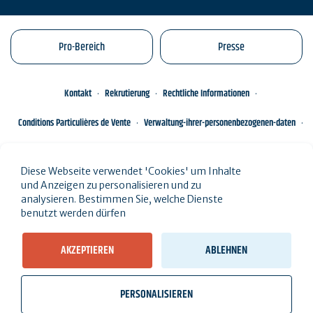
Pro-Bereich
Presse
Kontakt
Rekrutierung
Rechtliche Informationen
Conditions Particulières de Vente
Verwaltung-ihrer-personenbezogenen-daten
Engagements éco-responsables
Sitemap des Standorts
Diese Webseite verwendet 'Cookies' um Inhalte
und Anzeigen zu personalisieren und zu
analysieren. Bestimmen Sie, welche Dienste
benutzt werden dürfen
AKZEPTIEREN
ABLEHNEN
PERSONALISIEREN
wb_twilight
videocam
location_on