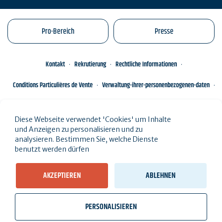
Pro-Bereich
Presse
Kontakt
Rekrutierung
Rechtliche Informationen
Conditions Particulières de Vente
Verwaltung-ihrer-personenbezogenen-daten
Engagements éco-responsables
Sitemap des Standorts
Diese Webseite verwendet 'Cookies' um Inhalte
und Anzeigen zu personalisieren und zu
analysieren. Bestimmen Sie, welche Dienste
benutzt werden dürfen
AKZEPTIEREN
ABLEHNEN
PERSONALISIEREN
wb_twilight
videocam
location_on