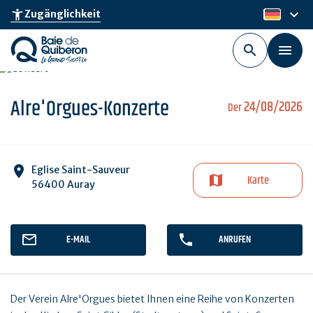
Skip
keyboard_arrow_down
accessibility_new
Zugänglichkeit
de
to
main
content
Alre'Orgues-Konzerte
24/08/2026
Der
Eglise Saint-Sauveur
Karte
56400 Auray
E-MAIL
ANRUFEN
Der Verein Alre'Orgues bietet Ihnen eine Reihe von Konzerten