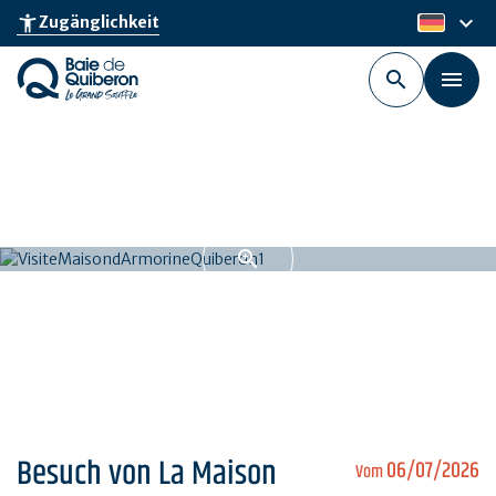
Skip
keyboard_arrow_down
accessibility_new
Zugänglichkeit
de
to
main
content
Besuch von La Maison
06/07/2026
Vom