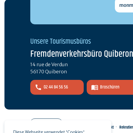
monmai
Unsere Tourismusbüros
Fremdenverkehrsbüro Quibero
14 rue de Verdun
56170 Quiberon
02 44 84 56 56
Broschüren
Pro-Bereich
Kontakt
Rekrutie
Diese Webseite verwendet 'Cookies'