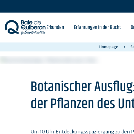
Skip
to
main
content
Erkunden
Erfahrungen in der Bucht
O
Homepage
Se
Botanischer Ausflug
der Pflanzen des Un
Um 10 Uhr Entdeckungsspaziergang zu den P