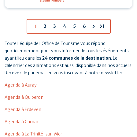
à Saint-Philibert
tennis, padel et pickleball suivis d’un Breizh picnic :
…
chevron_right
last_page
1
2
3
4
5
6
Toute l’équipe de l’Office de Tourisme vous répond
quotidiennement pour vous informer de tous les événements
ayant lieu dans les
24 communes de la destination
. Le
calendrier des animations est aussi disponible dans nos accueils.
Recevez-le par email en vous inscrivant à notre newsletter.
Agenda à Auray
Agenda à Quiberon
Agenda à Erdeven
Agenda à Carnac
Agenda à La Trinité-sur-Mer