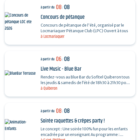
08
08
à partir du
/
Concours de pétanque
Concours de pétanque de l'été, organisé par le
Locmariaquer Pétanque Club (LPC) Ouvert à tous
à Locmariaquer
06
08
à partir du
/
Live Music - Blue Bar
Rendez-vous au Blue Bar du Sofitel Quiberon tous
les jeudis & samedis de l’été de 18h30 à 21h30 pour
à Quiberon
vivre des instants musicaux & conviviaux avec…
08
08
à partir du
/
Soirée raquettes & crêpes party !
Le concept : Une soirée 100% fun pour les enfants
encadrée par un enseignant Au programme :