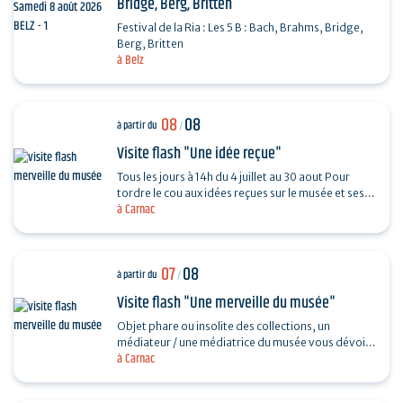
Bridge, Berg, Britten
Festival de la Ria : Les 5 B : Bach, Brahms, Bridge,
Berg, Britten
à Belz
08
08
à partir du
/
Visite flash "Une idée reçue"
Tous les jours à 14h du 4 juillet au 30 aout Pour
tordre le cou aux idées reçues sur le musée et ses
à Carnac
collections, piochez au hasard une question et…
07
08
à partir du
/
Visite flash "Une merveille du musée"
Objet phare ou insolite des collections, un
médiateur / une médiatrice du musée vous dévoile
à Carnac
son histoire. Sans réservation. Durée 30…