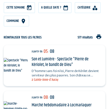
CETTE SEMAINE
A QUELLE DATE ?
CATÉGORIE
COMMUNE
print
RÉINITIALISER TOUS LES FILTRES
577 résultats
05
08
à partir du
/
Son et Lumière - Spectacle "Pierre de
Kériolet, le bandit de Dieu"
D'homme sans foi ni loi, Pierre de Kérilet devient
serviteur des plus pauvres. Son château se
à Sainte-Anne-d'Auray
transforme en refuge, sa vie en offrande.
Ordonné…
08
08
à partir du
/
Marché hebdomadaire à Locmariaquer