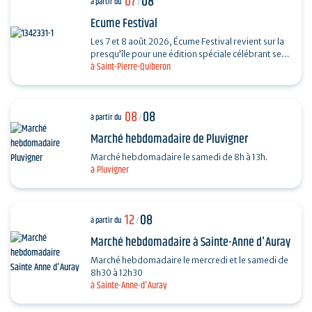
07
08
à partir du
/
Ecume Festival
Les 7 et 8 août 2026, Écume Festival revient sur la
presqu’île pour une édition spéciale célébrant ses
à Saint-Pierre-Quiberon
5 ans. En seulement quelques années,…
08
08
à partir du
/
Marché hebdomadaire de Pluvigner
Marché hebdomadaire le samedi de 8h à 13h.
à Pluvigner
12
08
à partir du
/
Marché hebdomadaire à Sainte-Anne d'Auray
Marché hebdomadaire le mercredi et le samedi de
8h30 à 12h30
à Sainte-Anne-d'Auray