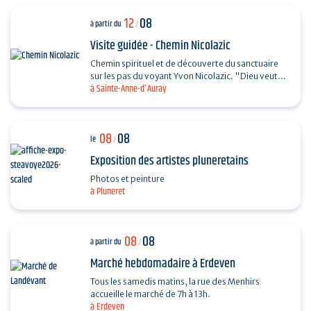
12
08
à partir du
/
Visite guidée - Chemin Nicolazic
Chemin spirituel et de découverte du sanctuaire
sur les pas du voyant Yvon Nicolazic. "Dieu veut
à Sainte-Anne-d'Auray
que je sois honorée ici", telles furent les paroles
de…
08
08
le
/
Exposition des artistes pluneretains
Photos et peinture
à Pluneret
08
08
à partir du
/
Marché hebdomadaire à Erdeven
Tous les samedis matins, la rue des Menhirs
accueille le marché de 7h à 13h.
à Erdeven