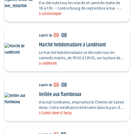
Il se déroule tous les mardis et samedis matin de
9h à 13h : - Centre Bourg de septembre à mai. -
à Locmariaquer
Place De Gaulle de juin à août.
08
08
à partir du
/
Marché hebdomadaire à Landévant
Le marché hebdomadaire se déroule tous les
samedis matins, de 9h30 à 12h30, sur la place de
à Landévant
l'Église (côté parking).
08
08
à partir du
/
Veillée aux flambeaux
A la nuit tombante, empruntez le Chemin de Sainte
Anne. Cette méditation itinérante dans le parc du
à Sainte-Anne-d'Auray
sanctuaire permet d’arpenter la vie et le
message…