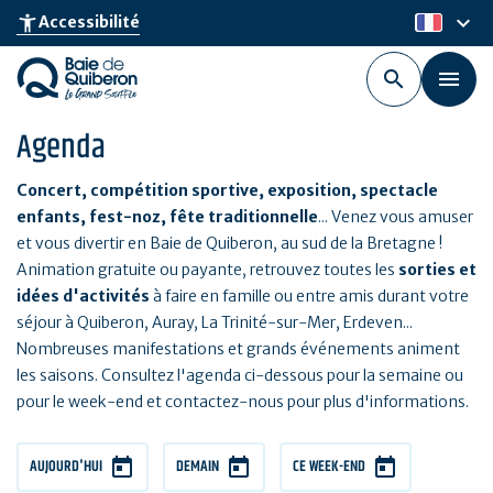
Aller
keyboard_arrow_down
accessibility_new
Accessibilité
fr
au
contenu
principal
Agenda
Concert, compétition sportive, exposition, spectacle
enfants, fest-noz, fête traditionnelle
... Venez vous amuser
et vous divertir en Baie de Quiberon, au sud de la Bretagne !
Animation gratuite ou payante, retrouvez toutes les
sorties et
idées d'activités
à faire en famille ou entre amis durant votre
séjour à Quiberon, Auray, La Trinité-sur-Mer, Erdeven...
Nombreuses manifestations et grands événements animent
les saisons. Consultez l'agenda ci-dessous pour la semaine ou
pour le week-end et contactez-nous pour plus d'informations.
AUJOURD'HUI
DEMAIN
CE WEEK-END