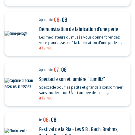
08
08
à partir du
/
Démonstration de fabrication d’une perle
Les médiateurs du musée vous donnent rendez-
vous pour assister à la fabrication d’une perle et
à Carnac
vous dévoiler les techniques ingénieuses…
07
08
à partir du
/
Spectacle son et lumière "Lumiliz"
Spectacle pour les petits et grands à consommer
sans modération ! À la tombée de la nuit,
à Carnac
découvrez un spectacle de projections
monumentales sur le…
08
08
le
/
Festival de la Ria - Les 5 B : Bach, Brahms,